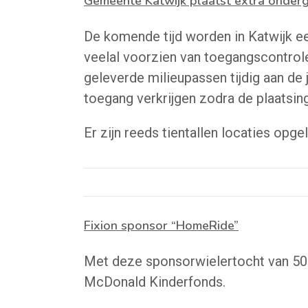
Gemeente Katwijk plaatst extra onder
De komende tijd worden in Katwijk ee
veelal voorzien van toegangscontrole
geleverde milieupassen tijdig aan de 
toegang verkrijgen zodra de plaatsing 
Er zijn reeds tientallen locaties opg
Fixion sponsor “HomeRide”
Met deze sponsorwielertocht van 50
McDonald Kinderfonds.